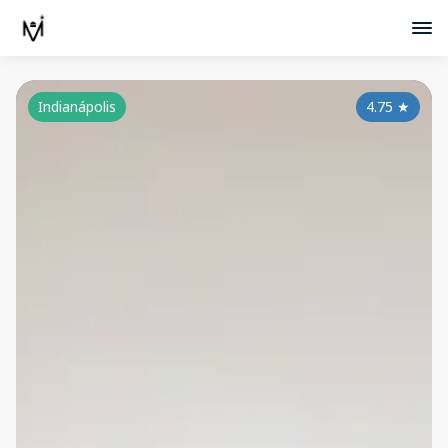
Indianápolis
4.75
★