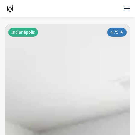
Indianápolis
4.75
★