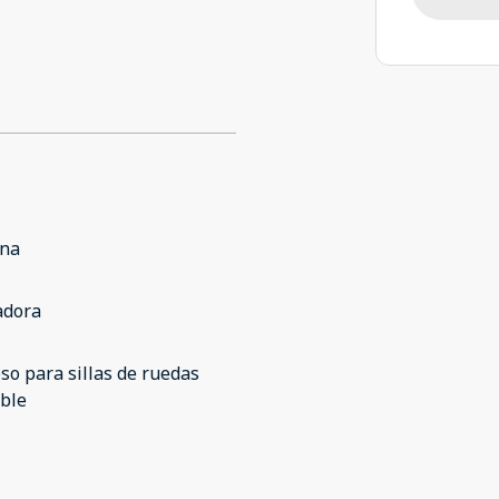
ina
adora
so para sillas de ruedas
ble