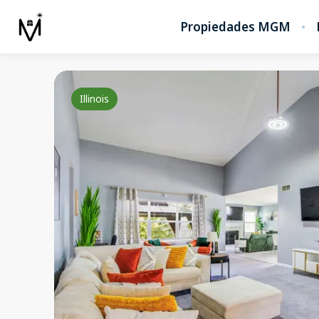
Propiedades MGM
Illinois