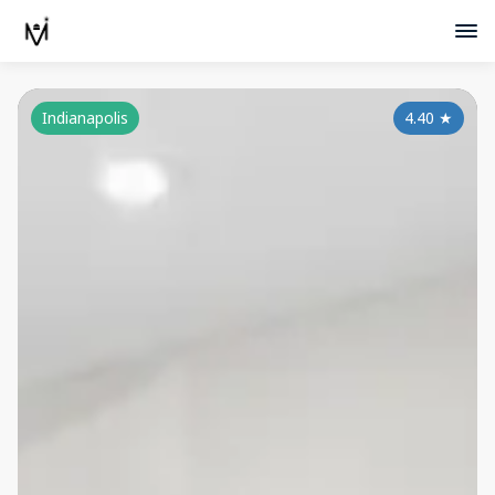
Indianapolis
4.40
★