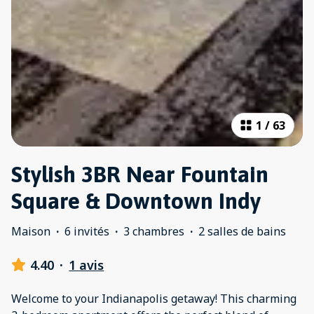
1
/
63
Stylish 3BR Near Fountain
Square & Downtown Indy
Maison
·
6 invités
·
3 chambres
·
2 salles de bains
4.40
·
1 avis
Welcome to your Indianapolis getaway! This charming