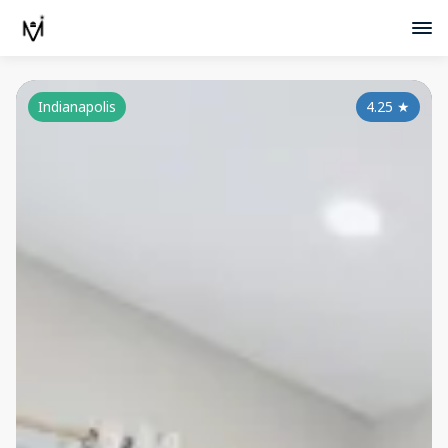
Indianapolis
4.25
★