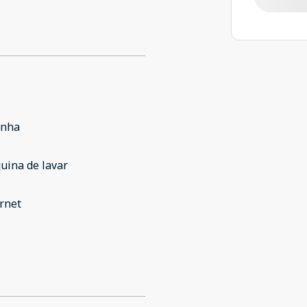
inha
uina de lavar
rnet